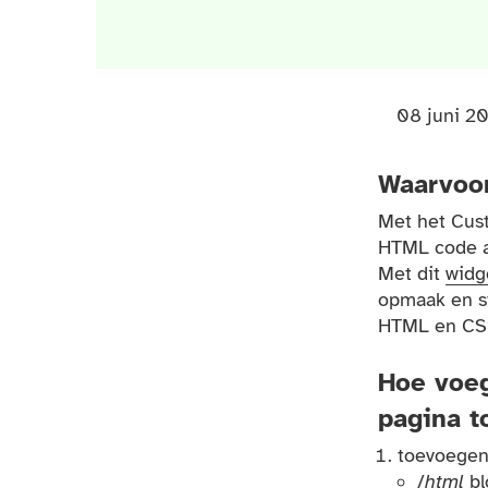
08 juni 2
Waarvoor
Met het Cus
HTML code aa
Met dit
widg
opmaak en st
HTML en CSS 
Hoe voeg
pagina t
toevoegen
/
html
bl