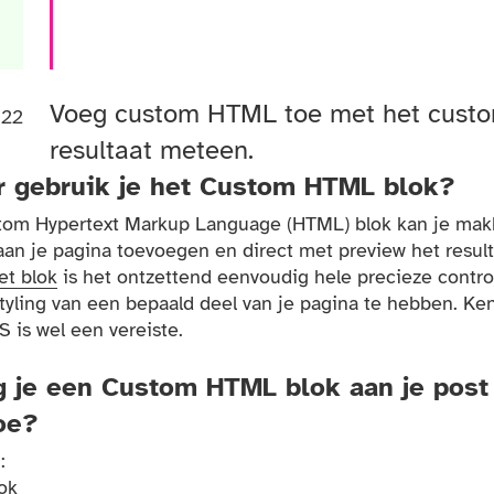
Voeg custom HTML toe met het custo
022
resultaat meteen.
 gebruik je het Custom HTML blok?
tom Hypertext Markup Language (HTML) blok kan je makk
n je pagina toevoegen en direct met preview het result
et blok
is het ontzettend eenvoudig hele precieze contro
yling van een bepaald deel van je pagina te hebben. Ke
is wel een vereiste.
 je een Custom HTML blok aan je post
oe?
:
ok