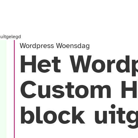
uitgelegd
Wordpress Woensdag
Het Word
Custom 
block uit