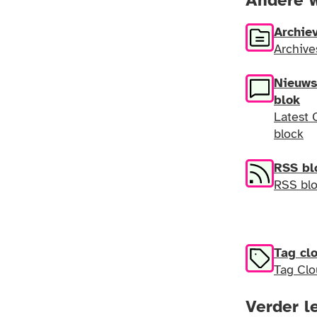
Andere w
Archie
Archive
Nieuws
blok
Latest
block
RSS bl
RSS bl
Tag cl
Tag Clo
Verder l