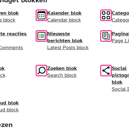
idget blokken
ven blok
Kalender blok
Catego
s block
Calendar block
Categor
te reacties
Nieuwste
Paginal
berichten blok
Page Li
 Comments
Latest Posts block
ok
Zoeken blok
Social
ock
Search block
picto
blok
Social 
oud blok
ud block
ezen