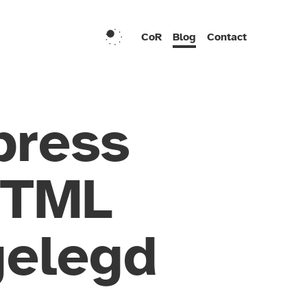
CoR
Blog
Contact
press
HTML
gelegd