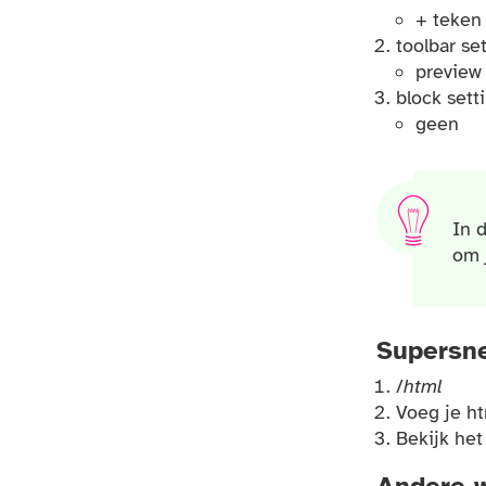
+ teken
toolbar se
preview
block sett
geen
Ook
In 
om 
Supersne
/
html
Voeg je h
Bekijk het