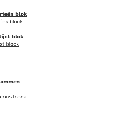
rieën blok
ies block
ijst blok
st block
grammen
Icons block