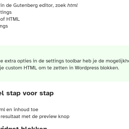
 in de Gutenberg editor, zoek
html
ttings
 of HTML
ings
 handig om te weten
de extra opties in de settings toolbar heb je de mogelijkh
je custom HTML om te zetten in Wordpress blokken.
l stap voor stap
tml en inhoud toe
 resultaat met de preview knop