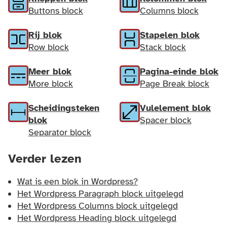
Buttons block
Columns block
Rij blok
Stapelen blok
Row block
Stack block
Meer blok
Pagina-einde blok
More block
Page Break block
Scheidingsteken
Vulelement blok
blok
Spacer block
Separator block
Verder lezen
Wat is een blok in Wordpress?
Het Wordpress Paragraph block uitgelegd
Het Wordpress Columns block uitgelegd
Het Wordpress Heading block uitgelegd